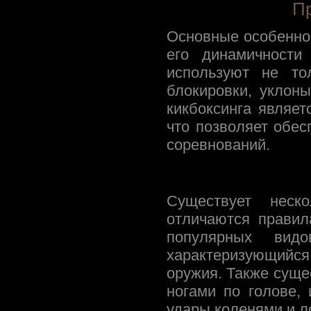
П
Основные особенно
его динамичности
используют не то
блокировки, уклон
кикбоксинга являет
что позволяет обес
соревнований.
Существует неско
отличаются правил
популярных ви
характеризующийс
оружия. Также суще
ногами по голове,
удары коленями и л