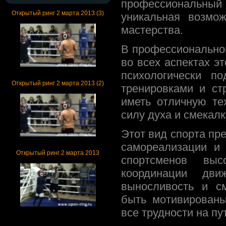
профессиональный 
Открытый ринг 2 марта 2013 (3)
уникальная возмо
мастерства.
В профессиональном
во всех аспектах э
психологически п
Открытый ринг 2 марта 2013 (2)
тренировками и ст
иметь отличную те
силу духа и смекалк
Этот вид спорта пр
самореализации и 
Открытый ринг 2 марта 2013
спортсменов выс
координации дви
выносливость и с
быть мотивированы
все трудности на пут