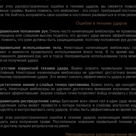
ая этих распространенных ошибок в технике ударов, вы сможете повыс
жные травмы. Важно помнить, что кикбоксинг - это спорт, требующий постоя
ов. Не бойтесь исправлять свои ошибки и постоянно развиваться в этом увле
Ошибки в технике ударов
правильное положение рук.
Очень часто начинающие кикбоксеры не правильн
опущена или слишком высоко поднята, что делает удар менее эффективным 
 помнить, что руки должны быть защищающими, поэтому положение рук долж
правильное использование тела.
Некоторые начинающие кикбоксеры сос
ают о важности правильного использования всего тела. В то время ка
сованного движения рук, ног и торса. Неправильное использование тела мож
в на получение удара.
сутствие корректной техники удара.
Важно освоить правильную техник
тивным. Некоторые начинающие кикбоксеры не уделяют достаточно внима
льному направлению удара. Это может снизить эффективность удара и увелич
достаточное знание о слабых точках противника.
Важно знать, где находят
вать. Некоторые кикбоксеры не уделяют достаточно внимания изучению ана
 менее эффективными. Знание слабых точек позволяет бойцу атаковать с бол
правильное распределение силы.
Бросание всех своих сил в один удар мо
еделение силы может привести к потере баланса и слабому контролю на
еделять и контролировать силу ударов, чтобы быть эффективным во время бо
ая этих распространенных ошибок в технике ударов, начинающие кикбокс
шить риск получения травм. Постепенное освоение правильной техники у
 и достичь лучших результатов на ринге.
Неправильное распределение вес