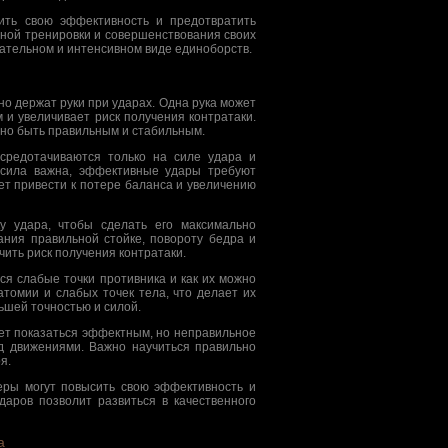
ить свою эффективность и предотвратить
нной тренировки и совершенствования своих
кательном и интенсивном виде единоборств.
о держат руки при ударах. Одна рука может
и увеличивает риск получения контратаки.
но быть правильным и стабильным.
редотачиваются только на силе удара и
к сила важна, эффективные удары требуют
ет привести к потере баланса и увеличению
у удара, чтобы сделать его максимально
ния правильной стойке, повороту бедра и
ить риск получения контратаки.
ся слабые точки противника и как их можно
томии и слабых точек тела, что делает их
ьшей точностью и силой.
жет показаться эффектным, но неправильное
д движениями. Важно научиться правильно
я.
еры могут повысить свою эффективность и
даров позволит развиться в качественного
а