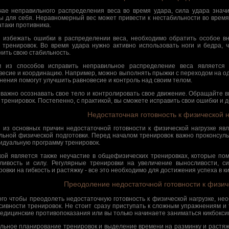
чае неправильного распределения веса во время удара, сила удара значи
ы для себя. Неравномерный вес может привести к нестабильности во время
атаки противника.
 избежать ошибки в распределении веса, необходимо обратить особое в
 тренировок. Во время удара нужно активно использовать ноги и бедра, 
нить свою стабильность.
 из способов исправить неправильное распределение веса является
весие и координацию. Например, можно выполнять прыжки с переходом на одн
нения помогут улучшить равновесие и контроль над своим телом.
 важно осознавать свое тело и контролировать свое движение. Обращайте 
 тренировок. Постепенно, с практикой, вы сможете исправить свои ошибки и до
Недостаточная готовность к физической н
 из основных причин недостаточной готовности к физической нагрузке явл
льной физической подготовки. Перед началом тренировок важно проконсуль
идуальную программу тренировок.
ой является также неучастие в общефизических тренировках, которые по
ливость и силу. Регулярные тренировки на увеличение выносливости, 
овки на гибкость и растяжку - все это необходимо для достижения успеха в ки
Преодоление недостаточной готовности к физич
ого чтобы преодолеть недостаточную готовность к физической нагрузке, не
сивности тренировок. Не стоит сразу приступать к сложным упражнениям и
медицинские противопоказания или вы только начинаете заниматься кикбокси
льное планирование тренировок и выделение времени на разминку и растяж