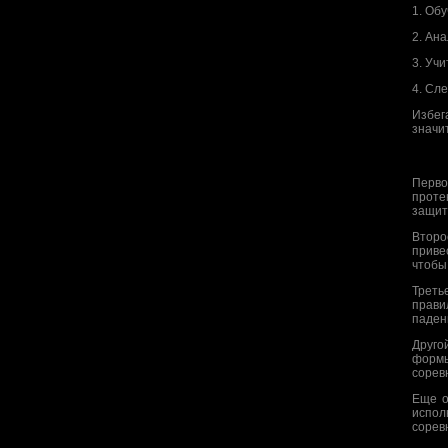
1. Об
2. Ан
3. Уч
4. Сл
Избег
значи
Перво
проте
защит
Второ
приве
чтобы
Треть
прави
паден
Друго
формы
сорев
Еще о
испол
сорев