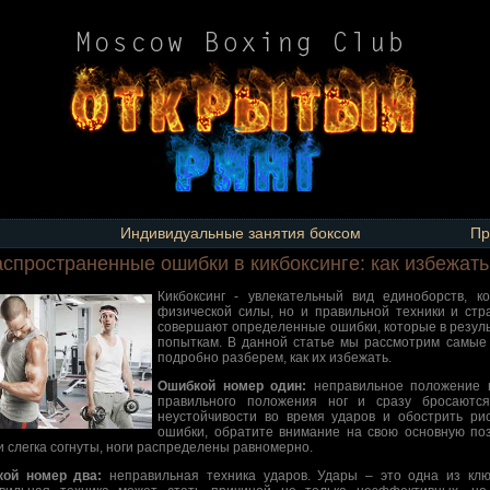
Индивидуальные занятия боксом
Пр
аспространенные ошибки в кикбоксинге: как избежат
Кикбоксинг - увлекательный вид единоборств, к
физической силы, но и правильной техники и стр
совершают определенные ошибки, которые в резуль
попыткам. В данной статье мы рассмотрим самые 
подробно разберем, как их избежать.
Ошибкой номер один:
неправильное положение н
правильного положения ног и сразу бросаютс
неустойчивости во время ударов и обострить ри
ошибки, обратите внимание на свою основную по
и слегка согнуты, ноги распределены равномерно.
ой номер два:
неправильная техника ударов. Удары – это одна из клю