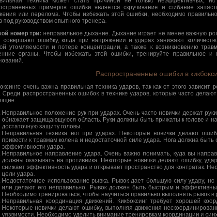
вильная техника может стать причиной не только неэффективных, н
остраненных примеров ошибки является скручивание и сгибание запяст
жения или перелома. Чтобы избежать этой ошибки, необходимо правильно
в под руководством опытного тренера.
ой номер три:
неправильное дыхание. Дыхание играет не менее важную роль
 совершают ошибку, когда при напряжении и ударах занижают количество
ой утомляемости и потере концентрации, а также к возникновению травм
енние органы. Чтобы избежать этой ошибки, тренируйте правильное и 
нований.
Распространенные ошибки в кикбокс
боксинге очень важна правильная техника ударов, так как от этого зависит
. Среди распространенных ошибок в технике ударов, которые часто дела
ющие:
Неправильное положение рук при ударах. Очень часто новички держат руки
обнажает защищающуюся область. Руки должны быть прижаты к голове и на
достаточную защиту головы.
Неправильная техника ног при ударах. Некоторые новички делают ошиб
привести к травмам колена и недостаточной силе удара. Нога должна быть 
эффективности удара.
Неправильное направление удара. Очень важно понимать, куда вы направ
должны оказывать на противника. Некоторые новички делают ошибку, удар
снижает эффективность удара и открывает пространство для контратак. Не
цели удара.
Недостаточное использование рывка. Рывок дает большую силу удару, но 
или делают его неправильно. Рывок должен быть быстрым и эффективным
Необходимо тренироваться, чтобы научиться правильно выполнять рывок в 
Неправильная координация движений. Кикбоксинг требует хорошей коорд
Некоторые новички делают ошибку, выполняя движения нескоординированн
уязвимости. Необходимо уделить внимание тренировкам координации и син