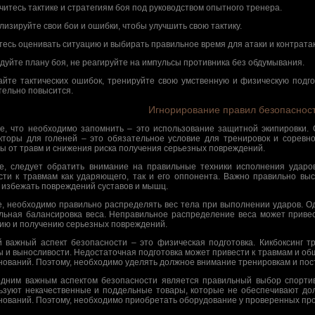
учитесь тактике и стратегиям боя под руководством опытного тренера.
ализируйте свои бои и ошибки, чтобы улучшить свою тактику.
итесь оценивать ситуацию и выбирать правильное время для атаки и контратак
едуйте плану боя, не реагируйте на импульсы противника без обдумывания.
айте тактических ошибок, тренируйте свою умственную и физическую подго
тельно повысится.
Игнорирование правил безопаснос
е, что необходимо запомнить – это использование защитной экипировки. 
кторы для голеней – это обязательное условие для тренировок и соревн
ы от травм и снижения риска получения серьезных повреждений.
е, следует обратить внимание на правильные техники исполнения удар
сти к травмам как ударяющего, так и его оппонента. Важно правильно выс
 избежать повреждений суставов и мышц.
е, необходимо правильно распределять вес тела при выполнении ударов. О
льная балансировка веса. Неправильное распределение веса может привест
ию и получению серьезных повреждений.
й важный аспект безопасности – это физическая подготовка. Кикбоксинг 
 и выносливости. Недостаточная подготовка может привести к травмам и об
нований. Поэтому, необходимо уделять должное внимание тренировкам и пос
дним важным аспектом безопасности является правильный выбор спортив
ьзуют некачественные и поддельные товары, которые не обеспечивают до
нований. Поэтому, необходимо приобретать оборудование у проверенных про