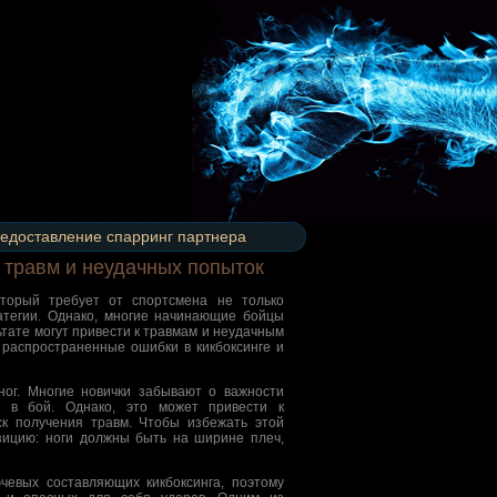
едоставление спарринг партнера
ь травм и неудачных попыток
оторый требует от спортсмена не только
атегии. Однако, многие начинающие бойцы
тате могут привести к травмам и неудачным
распространенные ошибки в кикбоксинге и
ог. Многие новички забывают о важности
я в бой. Однако, это может привести к
ск получения травм. Чтобы избежать этой
зицию: ноги должны быть на ширине плеч,
чевых составляющих кикбоксинга, поэтому