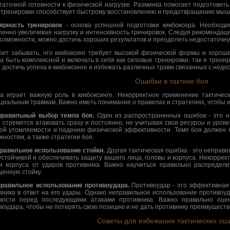
таточной готовности к физической нагрузке. Разминка помогает подготовить
 тренировки способствует быстрому восстановлению и предотвращению мыш
ярность тренировок
- основа успешной подготовки кикбоксера. Необходи
пенно увеличивая нагрузку и интенсивность тренировок. Следуя рекомендац
возможности, можно достичь хороших результатов и преодолеть недостаточную
оит забывать, что кикбоксинг требует высокой физической формы и хороше
а быть комплексной и включать в себя как силовые тренировки, так и трениро
 достичь успеха в кикбоксинге и избежать различных травм связанных с недо
Ошибки в тактике боя
ка играет важную роль в кикбоксинге. Некорректное применение тактиче
циальным травмам. Важно иметь понимание о правилах и стратегиях, чтобы и
правильный выбор темпа боя.
Один из распространенных ошибок - это н
 стремятся атаковать сразу и постоянно, не учитывая свои ресурсы и урове
ой утомляемости и падению физической эффективности. Темп боя должен 
жностям, а также стратегии боя.
правильное использование стойки.
Другая тактическая ошибка - это неправи
устойчивой и обеспечивать защиту вашего лица, головы и корпуса. Некоррек
и корпуса от ударов противника. Важно научиться правильно распредели
енную стойку.
правильное использование противоудара.
Противоудар - это эффективная 
вника в ответ на его удары. Однако неправильное использование противоу
мости перед последующими атаками противника. Важно правильно оце
воудара, чтобы не потерять свою позицию и не дать противнику преимуществ
Советы для избежания тактических ош