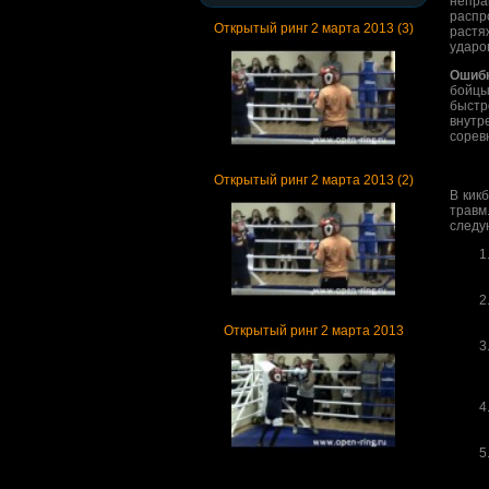
непра
распр
Открытый ринг 2 марта 2013 (3)
растя
ударо
Ошибк
бойцы
быстр
внутр
сорев
Открытый ринг 2 марта 2013 (2)
В кик
травм
следу
Открытый ринг 2 марта 2013