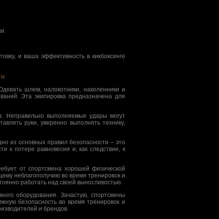
и.
товку, и ваша эффективность в кикбоксинге
ти
Одевать шлем, налокотники, наколенники и
ований. Эта экипировка предназначена для
ов. Неправильно выполняемые удары могут
тавлять руки, уверенно выполнять технику,
дно из основных правил безопасности – это
и к потере равновесия и, как следствие, к
требует от спортсмена хорошей физической
щему неблагополучию во время тренировок и
тоянно работать над своей выносливостью.
ного оборудования. Зачастую, спортсмены
лжную безопасность во время тренировок и
изводителей и брендов.