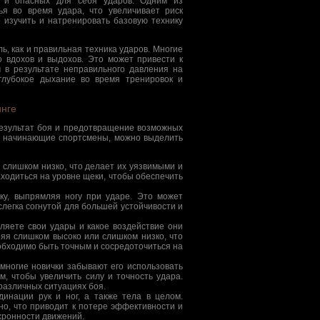
о и опасных для себя ударов. Одним из
ья во время удара, что увеличивает риск
 изучить и натренировать базовую технику
, как и правильная техника ударов. Многие
 вдохов и выдохов. Это может привести к
 в результате неправильного давления на
глубокое дыхание во время тренировок и
инге
 результат боя и предотвращение возможных
ют начинающие спортсмены, можно выделить
 слишком низко, что делает их уязвимыми и
ходиться на уровне щеки, чтобы обеспечить
ку, выпрямляя ногу при ударе. Это может
слегка согнутой для большей устойчивости и
ляете свои удары и какое воздействие они
яя слишком высоко или слишком низко, что
обходимо быть точным и сосредоточиться на
многие новички забывают его использовать
, чтобы увеличить силу и точность удара.
различных ситуациях боя.
инации рук и ног, а также тела в целом.
о, что приводит к потере эффективности и
хронности движений.