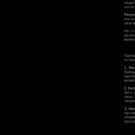
недос
после
Регул
посте
свои 
Не ст
должн
можно
Такти
потен
1. Не
бойцы
быстр
возмо
2. Не
быть 
лица 
защищ
3. Не
проти
уязви
проти