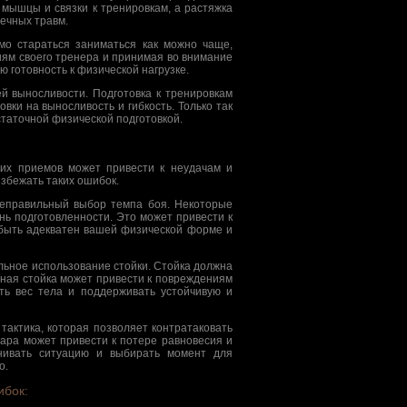
 мышцы и связки к тренировкам, а растяжка
ечных травм.
мо стараться заниматься как можно чаще,
иям своего тренера и принимая во внимание
 готовность к физической нагрузке.
й выносливости. Подготовка к тренировкам
вки на выносливость и гибкость. Только так
статочной физической подготовкой.
ских приемов может привести к неудачам и
збежать таких ошибок.
еправильный выбор темпа боя. Некоторые
нь подготовленности. Это может привести к
быть адекватен вашей физической форме и
льное использование стойки. Стойка должна
тная стойка может привести к повреждениям
ть вес тела и поддерживать устойчивую и
тактика, которая позволяет контратаковать
дара может привести к потере равновесия и
нивать ситуацию и выбирать момент для
о.
ибок: