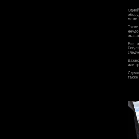
Одной
обору
может
Также
неудо
оказа
Еще о
Регул
следу
Важно
или т
Сдела
также