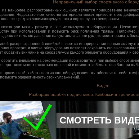
Неправильный выбор спортивного обору
 из наиболее распространенных ошибок является приобретение некачес
дования. Недостаточное качество материала может привести к его деформа
 нанести вред как занимающемуся, так и партнеру по тренировкам.
 важно учитывать размер и вес используемого оборудования. Несоотве
бству при использовании и повысить риск получения травмы. Например,
ть дополнительное давление на суставы и связки рук, что может вызвать бо
дной распространенной ошибкой является игнорирование правил эксплуата
ярная проверка и чистка оборудования позволят сохранить его в исправном с
ет обратить внимание на сроки службы каждого элемента оборудования и сво
 обратить внимание на рекомендации производителя при выборе спортивног
ренера также может оказаться полезной и поможет избежать ошибок при выб
в правильный выбор спортивного оборудования, вы обеспечите себе комфо
 повысите эффективность своих упражнений.
Видео:
Разбираю ошибки подписчиков. Кикбоксинг тренировк
СМОТРЕТЬ ВИД