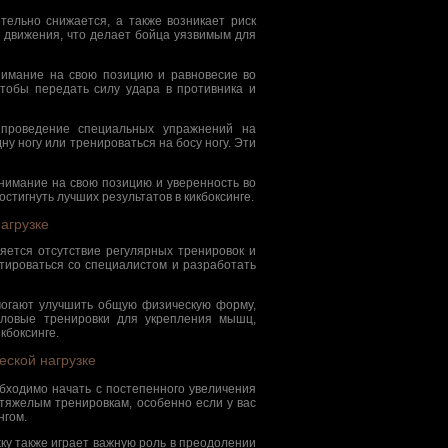
тельно снижается, а также возникает риск
 движения, что делает бойца уязвимым для
нимание на свою позицию и равновесие во
чтобы передать силу удара в противника и
 проведение специальных упражнений на
у ногу или тренироваться на босу ногу. Эти
внимание на свою позицию и уверенность во
стигнуть лучших результатов в кикбоксинге.
агрузке
яется отсутствие регулярных тренировок и
тироваться со специалистом и разработать
могают улучшить общую физическую форму,
силовые тренировки для укрепления мышц,
кбоксинге.
еской нагрузке
обходимо начать с постепенного увеличения
 тяжелым тренировкам, особенно если у вас
нгом.
ку также играет важную роль в преодолении