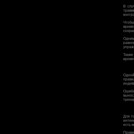
В слу
травм
контр
Чтобы
время
сохра
Одним
равно
упраж
Также
время
Одной
прави
индив
Ошибк
вынос
тренир
Для т
интен
есть 
Прави