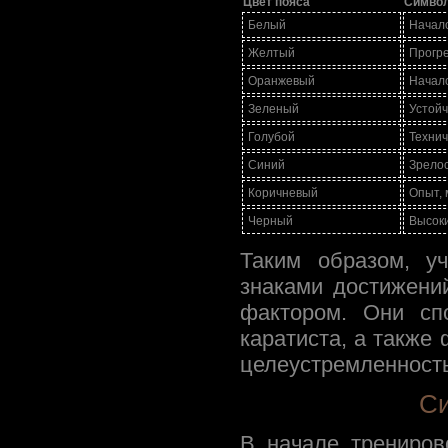
Цвет пояса
Симво
Белый
Начало
Желтый
Прогре
Оранжевый
Начало
Зеленый
Устойч
Голубой
Технич
Синий
Зрелос
Коричневый
Опыт, 
Черный
Высоки
Таким образом, у
знаками достижени
фактором. Они сп
каратиста, а также
целеустремленность
Си
В начале трениров