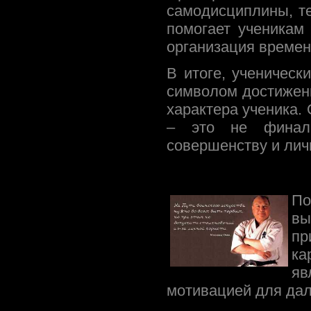
самодисциплины, те
помогает ученикам
организация времен
В итоге, ученическ
символом достижени
характера ученика.
– это не финаль
совершенству и лич
По
вы
пр
ка
яв
мотивацией для дал