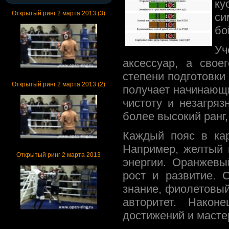
ку
Открытый ринг 2 марта 2013 (3)
си
бо
Уч
аксессуар, а свое
степени подготовки
Открытый ринг 2 марта 2013 (2)
получает начинающи
чистоту и незагря
более высокий ранг
Каждый пояс в кар
Например, желтый 
Открытый ринг 2 марта 2013
энергии. Оранжевы
рост и развитие. 
знание, фиолетовый 
авторитет. Након
достижений и мастер