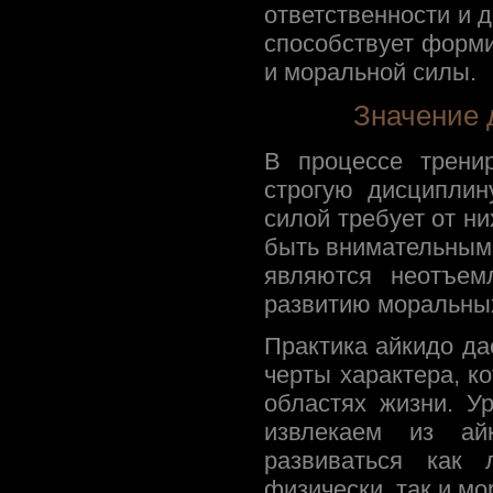
ответственности и д
способствует форм
и моральной силы.
Значение 
В процессе трени
строгую дисциплин
силой требует от н
быть внимательным
являются неотъем
развитию моральных
Практика айкидо да
черты характера, к
областях жизни. У
извлекаем из ай
развиваться как 
физически, так и мо