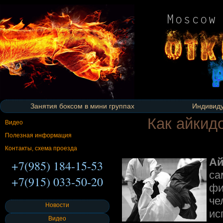
Занятия боксом в мини группах
Индивиду
Как айкид
Видео
Полезная информация
Контакты, схема проезда
Ай
+7(985) 184-15-53
са
+7(915) 033-50-20
фи
че
Новости
и
Видео