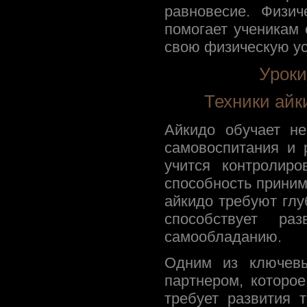
равновесие. Физич
помогает ученикам
свою физическую ус
Уроки
Техники айк
Айкидо обучает н
самовоспитания и 
учится контролиро
способность приним
айкидо требуют глу
способствует р
самообладанию.
Одним из ключевы
партнером, которо
требует развития т