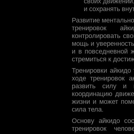
своих движений.
и сохранять вн
Развитие ментально
тренировок айк
контролировать св
мощь и уверенность.
и в повседневной ж
стремиться к дости
Тренировки айкидо
ходе тренировок а
развить силу и г
координацию движе
жизни и может помо
сила тела.
Основу айкидо со
тренировок челов