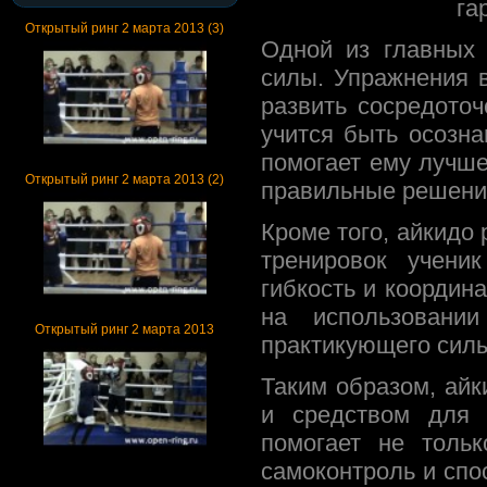
га
Открытый ринг 2 марта 2013 (3)
Одной из главных 
силы. Упражнения в
развить сосредоточ
учится быть осозн
помогает ему лучш
Открытый ринг 2 марта 2013 (2)
правильные решени
Кроме того, айкидо
тренировок учени
гибкость и координ
на использовани
Открытый ринг 2 марта 2013
практикующего силы
Таким образом, айк
и средством для 
помогает не тольк
самоконтроль и спо