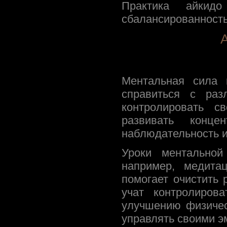
Практика айкид
сбалансированность
А
Ментальная сила 
справиться с раз
контролировать с
развивать конц
наблюдательность и
Уроки ментальной
например, медита
помогает очистить 
учат контролиров
улучшению физичес
управлять своими э