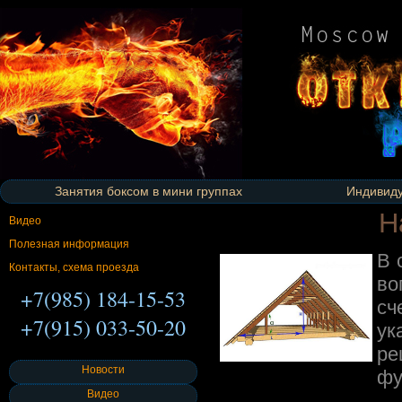
Занятия боксом в мини группах
Индивиду
Н
Видео
Полезная информация
В 
Контакты, схема проезда
во
+7(985) 184-15-53
сч
+7(915) 033-50-20
ук
ре
Новости
фу
Видео