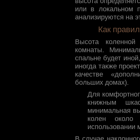
высота определяет
или в локальном п
анализируются на эт
Как правил
Высота коленной
комнаты. Минимал
спальне будет иной
иногда также проект
качестве «допол
больших домах).
Для комфортног
книжным шка
минимальная вы
колен около
использовании м
В случае наклонног