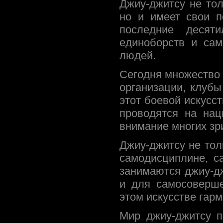
Джиу-джитсу не то
но и имеет свои п
последние десят
единоборств и са
людей.
Сегодня множество
организации, клуб
этот боевой искусс
проводятся на нац
внимание многих зри
Джиу-джитсу не тол
самодисциплине, с
занимаются джиу-дж
и для самосоверше
этом искусстве гарм
Мир джиу-джитсу п