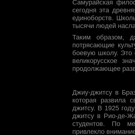
Самурайская филос
сегодня эта древн
единоборств. Школ
тысячи людей насла
Таким образом, д
потрясающие культ
боевую школу. Это 
великорусское зна
продолжающее разви
Джиу-джитсу в Бра
которая развила с
джитсу. В 1925 год
джитсу в Рио-де-Жа
студентов. По ме
привлекло внимание