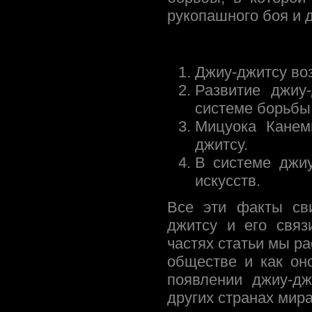
рукопашного боя и д
Джиу-джитсу во
Развитие джиу
системе борьбы
Мицуока Канем
джитсу.
В системе джи
искусств.
Все эти факты сви
джитсу и его свя
частях статьи мы р
обществе и как он
появлении джиу-д
других странах мира