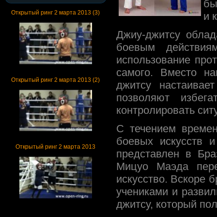
бы
Открытый ринг 2 марта 2013 (3)
и 
Джиу-джитсу облад
боевым действиям
использование прот
самого. Вместо на
Открытый ринг 2 марта 2013 (2)
джитсу настаивает
позволяют избега
контролировать сит
С течением времен
боевых искусств 
Открытый ринг 2 марта 2013
представлен в Бра
Мицуо Маэда пере
искусство. Вскоре б
учениками и развил
джитсу, который по