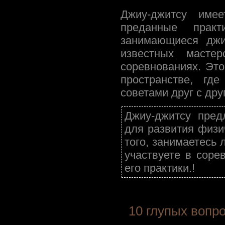
Джиу-джитсу имее
преданные прак
занимающиеся джиу
известных масте
соревнованиях. Это
пространстве, гд
советами друг с дру
Джиу-джитсу пред
для развития физи
того, занимаетесь
участвуете в соре
его практики.!
10 глупых вопр