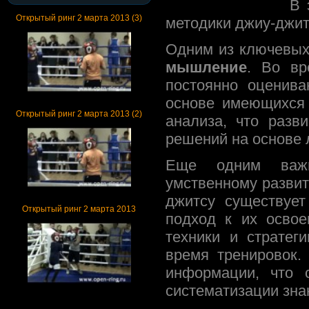
В 
Открытый ринг 2 марта 2013 (3)
методики джиу-джит
Одним из ключевых
мышление
. Во вр
постоянно оценив
основе имеющихся 
Открытый ринг 2 марта 2013 (2)
анализа, что разв
решений на основе 
Еще одним важн
умственному разви
джитсу существует
Открытый ринг 2 марта 2013
подход к их освое
техники и стратег
время тренировок.
информации, что 
систематизации зна