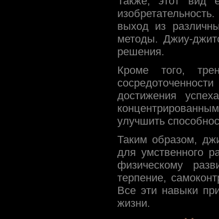
Также, этот вид 
изобретательность
выход из различны
методы. Джиу-джит
решения.
Кроме того, трен
сосредоточеннос
достижения успех
концентрированны
улучшить способнос
Таким образом, дж
для умственного р
физическому разв
терпение, самокон
Все эти навыки при
жизни.