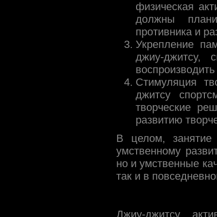
физическая акт
должны плани
противника и ра
Укрепление па
джиу-джитсу,
воспроизводить
Стимуляция тв
джитсу спортс
творческие ре
развитию творч
В целом, занятие 
умственному разви
но и умственные кач
так и в повседневно
Джиу-джитсу акти