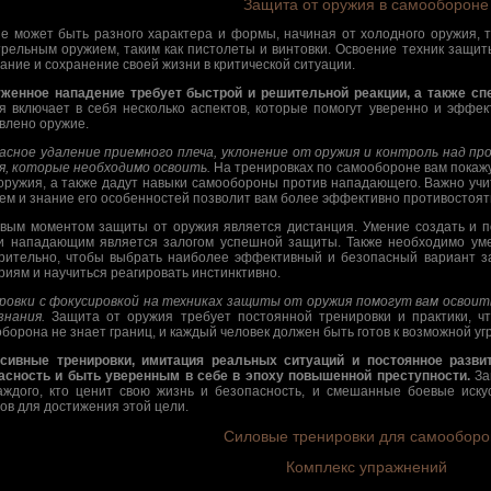
Защита от оружия в самообороне
е может быть разного характера и формы, начиная от холодного оружия, та
трельным оружием, таким как пистолеты и винтовки. Освоение техник защи
ание и сохранение своей жизни в критической ситуации.
женное нападение требует быстрой и решительной реакции, а также сп
я включает в себя несколько аспектов, которые помогут уверенно и эффект
влено оружие.
асное удаление приемного плеча, уклонение от оружия и контроль над п
я, которые необходимо освоить.
На тренировках по самообороне вам покажу
оружия, а также дадут навыки самообороны против нападающего. Важно учи
ем и знание его особенностей позволит вам более эффективно противостоя
вым моментом защиты от оружия является дистанция. Умение создать и 
и нападающим является залогом успешной защиты. Также необходимо уме
рительно, чтобы выбрать наиболее эффективный и безопасный вариант 
риям и научиться реагировать инстинктивно.
ровки с фокусировкой на техниках защиты от оружия помогут вам освоит
знания.
Защита от оружия требует постоянной тренировки и практики, ч
борона не знает границ, и каждый человек должен быть готов к возможной угр
сивные тренировки, имитация реальных ситуаций и постоянное разви
асность и быть уверенным в себе в эпоху повышенной преступности.
За
аждого, кто ценит свою жизнь и безопасность, и смешанные боевые иску
ов для достижения этой цели.
Силовые тренировки для самообор
Комплекс упражнений