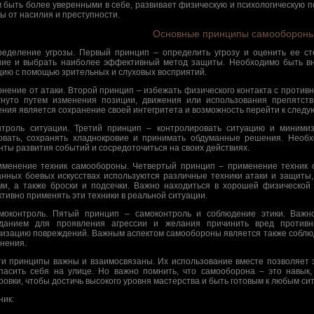
 быть более уверенными в себе, развивает физическую и психологическую по
ы от насилия и преступности.
Основные принципы самооборон
ределение угрозы. Первый принцип – определить угрозу и оценить ее ст
ие и выбрать наиболее эффективный метод защиты. Необходимо быть вн
цию с помощью зрительных и слуховых восприятий.
лонение от атаки. Второй принцип – избежать физического контакта с противн
гнуто путем изменения позиции, движения или использования препятст
ения является сохранение своей интегритета и возможность перейти к след
нтроль ситуации. Третий принцип – контролировать ситуацию и миними
овать, сохранять хладнокровие и принимать обдуманные решения. Необ
нты развития событий и сосредоточиться на своих действиях.
именение техник самообороны. Четвертый принцип – применение техник
нных боевых искусствах используются различные техники атаки и защиты, 
ми, а также броски и подсечки. Важно находиться в хорошей физической
тивно применять эти техники в реальной ситуации.
моконтроль. Пятый принцип – самоконтроль и соблюдение этики. Важн
данием для проявления агрессии и желания причинить вред противн
изацию повреждений. Важным аспектом самообороны является также соблюде
нения.
ти принципы важны и взаимосвязаны. Их использование вместе позволяет
пасить себя на улице. Но важно помнить, что самооборона – это навык,
ровки, чтобы достичь высокого уровня мастерства и быть готовым к любым си
ник: