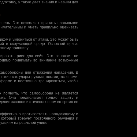
дготовку, а также дает знания и навыки для
ы
епень. Это позволяет принять правильное
имательным и уметь правильно оценивать
иком и уклониться от атаки. Это может быть
вий в окружающей среде. Основной целью
ующему принципу.
зировать риск для себя. Это означает не
ходимо принимать во внимание возможные
 самообороны для отражения нападения. В
такие как удары руками, ногами, коленями,
 форме и постоянно тренироваться, чтобы
о помнить, что самооборона не является
ику. Она предполагает только защиту и
ние законов и этических норм во время ее
 эффективно противостоять нападающему и
 который требует постоянного обучения и
туациям на реальной улице.