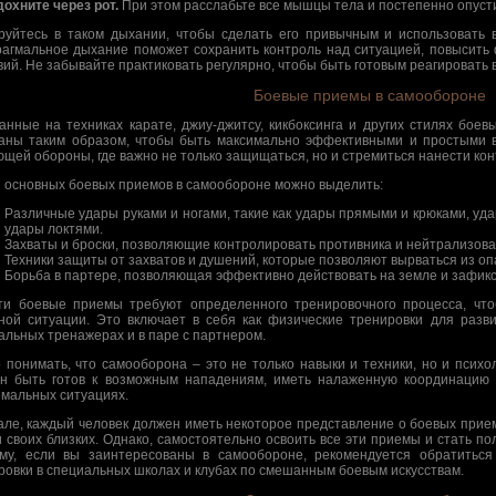
дохните через рот.
При этом расслабьте все мышцы тела и постепенно опусти
руйтесь в таком дыхании, чтобы сделать его привычным и использовать 
агмальное дыхание поможет сохранить контроль над ситуацией, повысить
вий. Не забывайте практиковать регулярно, чтобы быть готовым реагировать 
Боевые приемы в самообороне
анные на техниках карате, джиу-джитсу, кикбоксинга и других стилях бое
аны таким образом, чтобы быть максимально эффективными и простыми 
ющей обороны, где важно не только защищаться, но и стремиться нанести кон
 основных боевых приемов в самообороне можно выделить:
Различные удары руками и ногами, такие как удары прямыми и крюками, удар
удары локтями.
Захваты и броски, позволяющие контролировать противника и нейтрализоват
Техники защиты от захватов и душений, которые позволяют вырваться из оп
Борьба в партере, позволяющая эффективно действовать на земле и зафикс
ти боевые приемы требуют определенного тренировочного процесса, что
ной ситуации. Это включает в себя как физические тренировки для разви
альных тренажерах и в паре с партнером.
 понимать, что самооборона – это не только навыки и техники, но и психол
н быть готов к возможным нападениям, иметь налаженную координацию
емальных ситуациях.
але, каждый человек должен иметь некоторое представление о боевых прие
и своих близких. Однако, самостоятельно освоить все эти приемы и стать 
му, если вы заинтересованы в самообороне, рекомендуется обратитьс
ровки в специальных школах и клубах по смешанным боевым искусствам.