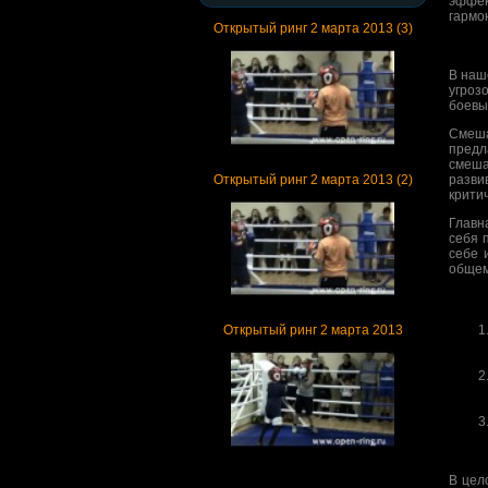
эффек
гармо
Открытый ринг 2 марта 2013 (3)
В наш
угроз
боевы
Смеша
предл
смеша
Открытый ринг 2 марта 2013 (2)
разви
крити
Главн
себя 
себе 
общем
Открытый ринг 2 марта 2013
В цел