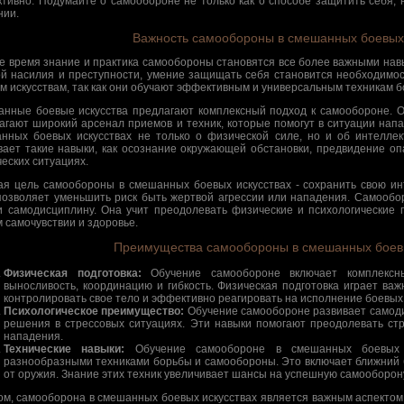
тивно. Подумайте о самообороне не только как о способе защитить себя, 
нии.
Важность самообороны в смешанных боевых 
е время знание и практика самообороны становятся все более важными на
ой насилия и преступности, умение защищать себя становится необходимо
м искусствам, так как они обучают эффективным и универсальным техникам 
нные боевые искусства предлагают комплексный подход к самообороне. 
агают широкий арсенал приемов и техник, которые помогут в ситуации нап
нных боевых искусствах не только о физической силе, но и об интелле
вает такие навыки, как осознание окружающей обстановки, предвидение о
ческих ситуациях.
ая цель самообороны в смешанных боевых искусствах - сохранить свою ин
позволяет уменьшить риск быть жертвой агрессии или нападения. Самообор
и самодисциплину. Она учит преодолевать физические и психологические 
 самочувствии и здоровье.
Преимущества самообороны в смешанных боевы
Физическая подготовка:
Обучение самообороне включает комплексны
выносливость, координацию и гибкость. Физическая подготовка играет важ
контролировать свое тело и эффективно реагировать на исполнение боевых
Психологическое преимущество:
Обучение самообороне развивает самоди
решения в стрессовых ситуациях. Эти навыки помогают преодолевать стр
нападения.
Технические навыки:
Обучение самообороне в смешанных боевых и
разнообразными техниками борьбы и самообороны. Это включает ближний б
от оружия. Знание этих техник увеличивает шансы на успешную самооборону
ом, самооборона в смешанных боевых искусствах является важным аспектом