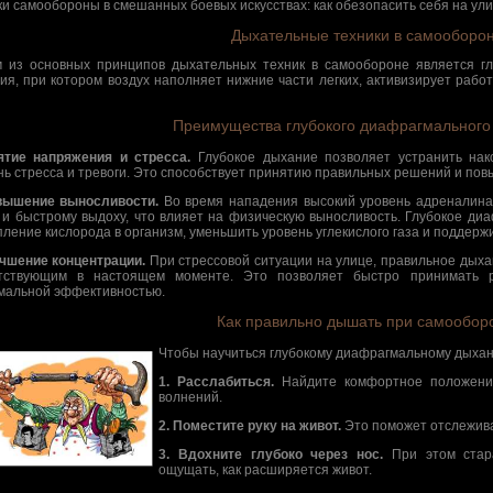
ки самообороны в смешанных боевых искусствах: как обезопасить себя на улице
Дыхательные техники в самооборо
 из основных принципов дыхательных техник в самообороне является г
ия, при котором воздух наполняет нижние части легких, активизирует раб
Преимущества глубокого диафрагмального
ятие напряжения и стресса.
Глубокое дыхание позволяет устранить на
нь стресса и тревоги. Это способствует принятию правильных решений и пов
вышение выносливости.
Во время нападения высокий уровень адреналина
 и быстрому выдоху, что влияет на физическую выносливость. Глубокое ди
пление кислорода в организм, уменьшить уровень углекислого газа и поддерж
учшение концентрации.
При стрессовой ситуации на улице, правильное дыха
утствующим в настоящем моменте. Это позволяет быстро принимать
мальной эффективностью.
Как правильно дышать при самообор
Чтобы научиться глубокому диафрагмальному дыхан
1. Расслабиться.
Найдите комфортное положени
волнений.
2. Поместите руку на живот.
Это поможет отслежив
3. Вдохните глубоко через нос.
При этом стара
ощущать, как расширяется живот.