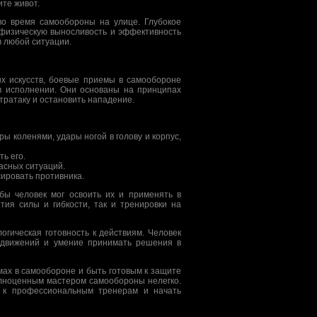
те живот.
во время самообороны на улице. Глубокое
 физическую выносливость и эффективность
в любой ситуации.
вых искусств, боевые приемы в самообороне
в исполнении. Они основаны на принципах
тратаку и остановить нападение.
ы коленями, удары ногой в голову и корпус,
ь его.
асных ситуаций.
ировать противника.
бы человек мог освоить их и применять в
тия силы и гибкости, так и тренировки на
огическая готовность к действиям. Человек
 движений и умение принимать решения в
мах в самообороне и быть готовым к защите
полноценным мастером самообороны нелегко.
я к профессиональным тренерам и начать