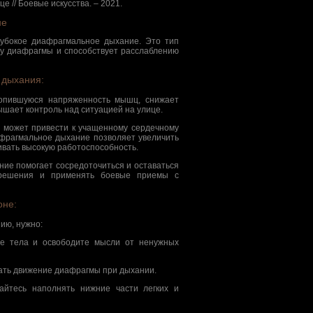
 // Боевые искусства. – 2021.
не
лубокое диафрагмальное дыхание. Это тип
оту диафрагмы и способствует расслаблению
 дыхания:
копившуюся напряженность мышц, снижает
ышает контроль над ситуацией на улице.
 может привести к учащенному сердечному
афрагмальное дыхание позволяет увеличить
ивать высокую работоспособность.
ние помогает сосредоточиться и оставаться
 решения и применять боевые приемы с
оне:
ию, нужно:
е тела и освободите мысли от ненужных
ать движение диафрагмы при дыхании.
йтесь наполнять нижние части легких и