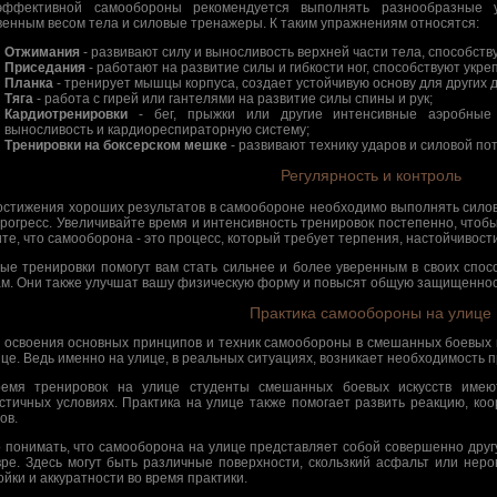
эффективной самообороны рекомендуется выполнять разнообразные 
венным весом тела и силовые тренажеры. К таким упражнениям относятся:
Отжимания
- развивают силу и выносливость верхней части тела, способств
Приседания
- работают на развитие силы и гибкости ног, способствуют ук
Планка
- тренирует мышцы корпуса, создает устойчивую основу для других 
Тяга
- работа с гирей или гантелями на развитие силы спины и рук;
Кардиотренировки
- бег, прыжки или другие интенсивные аэробные
выносливость и кардиореспираторную систему;
Тренировки на боксерском мешке
- развивают технику ударов и силовой по
Регулярность и контроль
остижения хороших результатов в самообороне необходимо выполнять силов
прогресс. Увеличивайте время и интенсивность тренировок постепенно, чтобы
те, что самооборона - это процесс, который требует терпения, настойчивости
ые тренировки помогут вам стать сильнее и более уверенным в своих спо
ам. Они также улучшат вашу физическую форму и повысят общую защищеннос
Практика самообороны на улице
 освоения основных принципов и техник самообороны в смешанных боевых и
ице. Ведь именно на улице, в реальных ситуациях, возникает необходимость
емя тренировок на улице студенты смешанных боевых искусств имею
стичных условиях. Практика на улице также помогает развить реакцию, ко
ов.
 понимать, что самооборона на улице представляет собой совершенно друг
вре. Здесь могут быть различные поверхности, скользкий асфальт или нер
ойки и аккуратности во время практики.