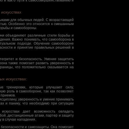
но и как о пути к самосовершенствованию и
искусствах
выками для обычных людей. С возрастающей
стью. Особенно это относится к смешанным
борьбы и самообороны.
Они объединяют различные стили борьбы и
адения. Важно понимать, что самооборона в
ктуальном подходе. Обучение самообороне
пасности и принятие правильных решений в
тегритет и безопасность. Умение защитить
она также помогает развить уверенность в
границы, что положительно сказывается на
х искусствах:
е тренировки, которые улучшают силу,
ную роль в самообороне, так как позволяет
 приемов.
сциплину, уверенность и умение принимать
ах и панику, что необходимо при ситуации
скусствах дает возможность овладеть
ой, дистанционные атаки, партер и защиту
 в случае нападения.
 безопасности и самозащиты. Она помогает