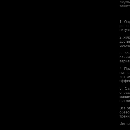
людям
защит
1. Оп
решен
ситуа
2. Ук
дости
уклон
3. Ко
паник
вариа
4. Пр
смеша
локтя
эффек
5. Са
оправ
миним
приме
Все э
обезо
трени
Источ