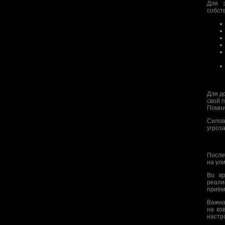
Для 
собст
Для д
свой 
Помни
Силов
угроз
После
на ул
Во вр
реали
приём
Важно
на ко
настр