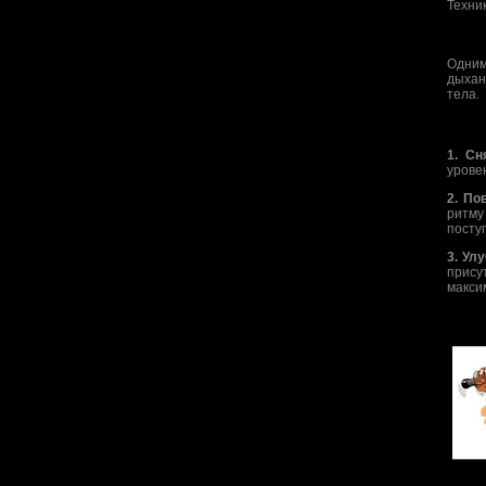
Техни
Одним
дыхан
тела.
1. Сн
урове
2. По
ритму
посту
3. Ул
прис
макси