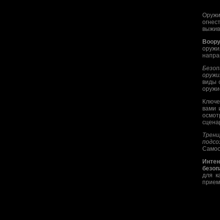
Оружи
огнес
выжив
Воору
оружи
напра
Безоп
оружи
виды 
оружи
Ключе
вами 
осмот
сцена
Трени
подсо
Самоо
Интен
безоп
для к
прием