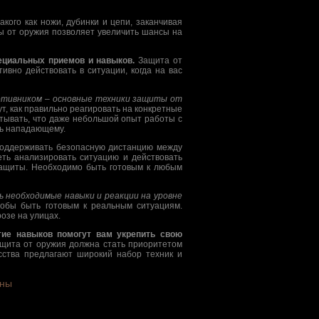
кого как ножи, дубинки и цепи, заканчивая
ты от оружия позволяет увеличить шансы на
ециальных приемов и навыков.
Защита от
ивно действовать в ситуации, когда на вас
ротивником – основные техники защиты от
т, как правильно реагировать на конкретные
тывать, что даже небольшой опыт работы с
ть нападающему.
поддерживать безопасную дистанцию между
ть анализировать ситуацию и действовать
защиты. Необходимо быть готовым к любым
ь необходимые навыки и реакции на уровне
тобы быть готовым к реальным ситуациям.
озе на улицах.
тие навыков помогут вам укрепить свою
щита от оружия должна стать приоритетом
сства предлагают широкий набор техник и
оны