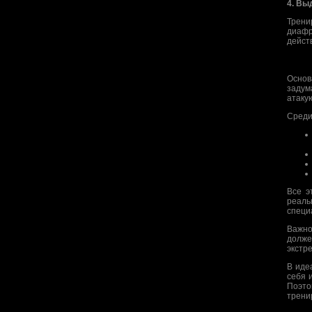
4. Вы
Трени
диафр
дейст
Основ
задум
атаку
Среди
Все э
реаль
специ
Важно
долже
экстр
В иде
себя 
Поэто
трени