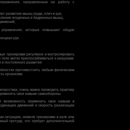
упражнения, направленные на работу с
уют развитию мышц груди, плеч и рук;
реплению ягодичных и бедренных мышц;
движений;
 упражнения, которые повышают общую
тенциал рук.
ые тренировки регулярно и контролировать
 тело могло приспосабливаться к нагрузкам.
 и постоянного развития.
собностях противостоять любым физическим
ть организма.
скусствах, очень важно проводить практику
 применять свои навыки самообороны.
т возможность применить свои навыки в
ординацию движений и скорость реализации
ую ситуацию, нежели тренировки в зале или
овный тротуар, что требует дополнительной