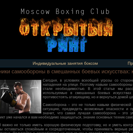
Индивидуальные занятия боксом
Пр
ники самообороны в смешанных боевых искусствах: к
Сегодня, в условиях всеобщей угрозы со сторон
нападения на улице. Поэтому навыки самообороны 
стали необходимостью. В этой статье мы рас
используемые в смешанных боевых искусствах
противостоять атакующему, но и вернуться домой ц
Самооборона – это не только навыки физической 
ситуацию, предвидеть возможные опасности и п
значит, что самая лучшая самооборона – это ум
икт уже начался и вам необходимо защищаться, знание основных техник сам
 важно не только иметь хорошую физическую подготовку, но и уметь контр
ы оставаться спокойным и сосредоточенным, чтобы принимать верные ре