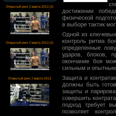
сп
Открытый ринг 2 марта 2013 (3)
достижении побед
физической подгото
в выборе тактик мог
Одной из ключевых
контроль ритма бо
Открытый ринг 2 марта 2013 (2)
определенные лову
ударов, блоков, 
окончание боя мо
сильным и опытным
Защита и контрата
Открытый ринг 2 марта 2013
должны быть готов
защиты и парирова
совершить контрата
подход требует вы
позволяет контр