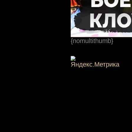
{nomultithumb}