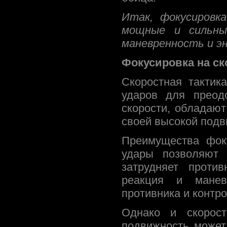
Итак, фокусировк
мощные и сильны
маневренность и эн
Фокусировка на ск
Скоростная тактик
ударов для преод
скорости, обладаю
своей высокой подв
Преимущества фок
удары позволяют 
затрудняет проти
реакция и маневр
противника и контр
Однако и скорост
подвижность может