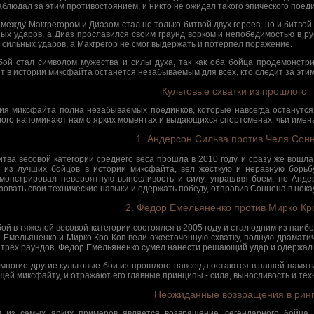
аблюдал за этим противостоянием, и никто не ожидал такого эпического поеди
 между Макгрегором и Диазом стал не только битвой двух героев, но и битвой
ных ударов, а Диаз прославился своим граунд ворком и непобедимостью в ру
 сильных ударов, а Макгрегор не смог выдержать и потерпел поражение.
бой стал символом мужества и силы духа, так как оба бойца продемонстри
т в истории миксфайта останется незабываемым для всех, кто следит за эти
Культовые схватки из прошлого
ия миксфайта полна незабываемых поединков, которые навсегда останутся 
ого напоминают нам о ярких моментах и выдающихся спортсменах, чьи имен
1. Андерсон Сильва против Челя Сон
итва весовой категории среднего веса прошла в 2010 году и сразу же вошл
 из лучших бойцов в истории миксфайта, вел жесткую и неравную борь
монстрировал невероятную выносливость и силу, управляя боем, но Анде
зовать свои технические навыки и одержать победу, отправив Соннена в нокау
2. Федор Емельяненко против Мирко Кр
бой в тяжелой весовой категории состоялся в 2005 году и стал одним из наиб
 Емельяненко и Мирко Кро Коп вели ожесточенную схватку, полную драматиче
 трех раундов, Федор Емельяненко сумел нанести решающий удар и одержал 
 многие другие культовые бои из прошлого навсегда остаются в нашей памят
щей миксфайту, и отражают его главные принципы - сила, выносливость и тех
Неожиданные возвращения в рин
 из самых ярких примеров является возвращение легендарного бойца 