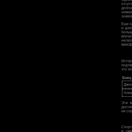
отсут
долго
невер
знако
Еще о
и дли
больш
впеча
неско
миксф
Истор
подтв
это н
Боец
Джон
Алек
Эти в
дости
ни слу
Спорт
и сме