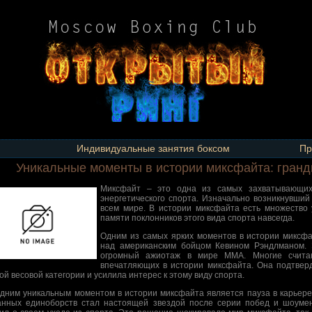
Индивидуальные занятия боксом
Пр
Уникальные моменты в истории миксфайта: гранд
Миксфайт – это одна из самых захватывающих
энергетического спорта. Изначально возникнувший
всем мире. В истории миксфайта есть множество 
памяти поклонников этого вида спорта навсегда.
Одним из самых ярких моментов в истории миксф
над американским бойцом Кевином Рэндлманом. 
огромный ажиотаж в мире MMA. Многие счита
впечатляющих в истории миксфайта. Она подтверд
ой весовой категории и усилила интерес к этому виду спорта.
дним уникальным моментом в истории миксфайта является пауза в карьере
нных единоборств стал настоящей звездой после серии побед и шоумен