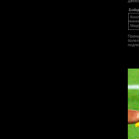
Джекс
Бойц
Коно
Маур
Принц
болел
подли