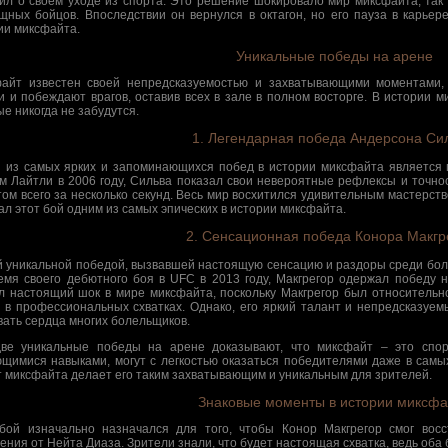
ил о своем уходе из спорта. Это решение шокировало мир миксфайта, так 
щных бойцов. Впоследствии он вернулся в октагон, но его пауза в карьер
ии миксфайта.
Уникальные победы на арене
айт известен своей непредсказуемостью и захватывающими моментами,
и и побеждают врагов, оставив всех в зале в полном восторге. В истории м
ые никогда не забудутся.
1. Легендарная победа Андерсона Си
 из самых ярких и запоминающихся побед в истории миксфайта является 
м Лайтли в 2006 году, Сильва показал свои невероятные рефлексы и точно
том всего за несколько секунд. Весь мир восхитился удивительным мастерс
ал этот бой одним из самых эпических в истории миксфайта.
2. Сенсационная победа Конора Макгр
й уникальной победой, вызвавшей настоящую сенсацию и раздоры среди бол
емя своего дебютного боя в UFC в 2013 году, Макгрегор одержал победу н
л настоящий шок в мире миксфайта, поскольку Макгрегор был относитель
 в профессиональных схватках. Однако, его яркий талант и непредсказуем
вать сердца многих болельщиков.
ве уникальные победы на арене доказывают, что миксфайт – это спор
щимися навыками, могут с легкостью оказаться победителями даже в самы
т миксфайта делает его таким захватывающим и уникальным для зрителей.
Знаковые моменты в истории миксфа
бой изначально назначался для того, чтобы Конор Макгрегор смог вос
ения от Нейта Диаза. Зрители знали, что будет настоящая схватка, ведь об