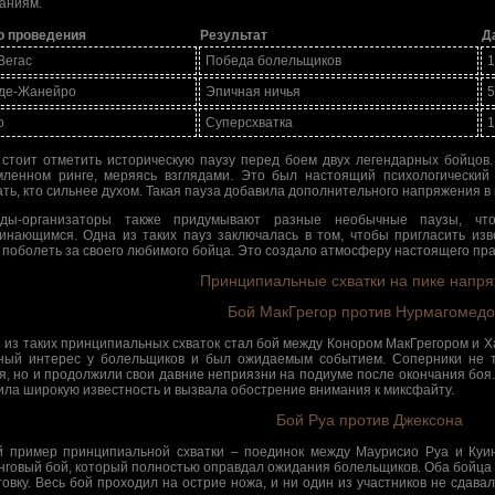
аниям.
о проведения
Результат
Д
Вегас
Победа болельщиков
1
де-Жанейро
Эпичная ничья
5
о
Суперсхватка
1
 стоит отметить историческую паузу перед боем двух легендарных бойцов.
ленном ринге, меряясь взглядами. Это был настоящий психологический
ать, кто сильнее духом. Такая пауза добавила дополнительного напряжения в
нды-организаторы также придумывают разные необычные паузы, чт
инающимся. Одна из таких пауз заключалась в том, чтобы пригласить изве
 поболеть за своего любимого бойца. Это создало атмосферу настоящего пра
Принципиальные схватки на пике напр
Бой МакГрегор против Нурмагомедо
 из таких принципиальных схваток стал бой между Конором МакГрегором и 
ный интерес у болельщиков и был ожидаемым событием. Соперники не т
я, но и продолжили свои давние неприязни на подиуме после окончания боя.
ила широкую известность и вызвала обострение внимания к миксфайту.
Бой Руа против Джексона
й пример принципиальной схватки – поединок между Маурисио Руа и Ку
нговый бой, который полностью оправдал ожидания болельщиков. Оба бойца
товку. Весь бой проходил на острие ножа, и ни один из участников не сдавал