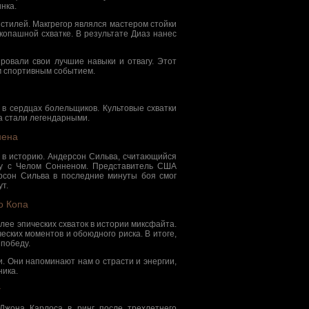
нка.
 стилей. Макгрегор являлся мастером стойки
копашной схватке. В результате Диаз нанес
ровали свои лучшие навыки и отвагу. Этот
м спортивным событием.
в сердцах болельщиков. Культовые схватки
а стали легендарными.
нена
а в историю. Андерсон Сильва, считающийся
бу с Челом Сонненом. Представитель США
рсон Сильва в последние минуты боя смог
т.
о Копа
олее эпических схваток в истории миксфайта.
ских моментов и обоюдного риска. В итоге,
победу.
и. Они напоминают нам о страсти и энергии,
ника.
г
Джона Карлоса в ринг после трехлетнего