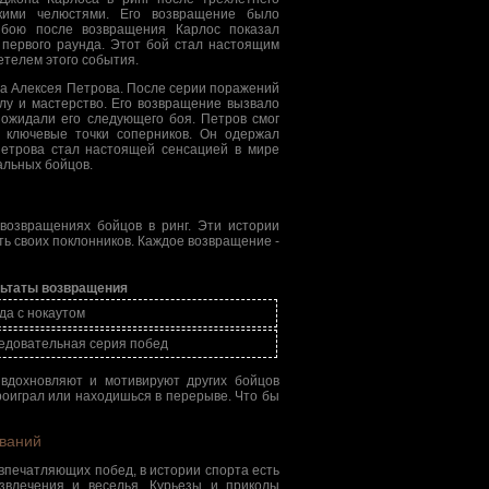
кими челюстями. Его возвращение было
 бою после возвращения Карлос показал
 первого раунда. Этот бой стал настоящим
етелем этого события.
а Алексея Петрова. После серии поражений
лу и мастерство. Его возвращение вызвало
 ожидали его следующего боя. Петров смог
 ключевые точки соперников. Он одержал
Петрова стал настоящей сенсацией в мире
альных бойцов.
возвращениях бойцов в ринг. Эти истории
ть своих поклонников. Каждое возвращение -
ьтаты возвращения
да с нокаутом
едовательная серия побед
вдохновляют и мотивируют других бойцов
проиграл или находишься в перерыве. Что бы
ований
впечатляющих побед, в истории спорта есть
звлечения и веселья. Курьезы и приколы