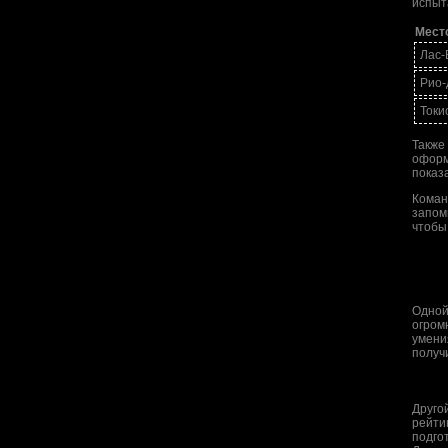
испыт
Мест
Лас-
Рио-
Токи
Также
оформ
показ
Кома
запом
чтобы
Одной
огром
умени
получ
Друго
рейти
подго