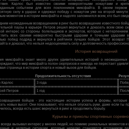
ствия. Карлос был известен своими невероятными нокаутами и креп
жданным событием для всех поклонников миксфайта. В своем первом
оятную силу в ударах и одержал победу с нокаутом уже на второй минуте
вым моментом в истории миксфайта и надолго запомнился всем, кто был свид
дним неожиданным возвращением в ринг было возвращение известного бойц
тельной паузы в карьере Петров решил вернуться и доказать всем свою си
ой интерес со стороны болельщиков и экспертов, которые с нетерпением
тлить всех своими невероятно быстрыми ударами и точными ударами в
лько побед подряд и вернулся в рейтинги лучших бойцов. Этот возврат 
айта и доказал, что нельзя недооценивать силу и долговечность профессион
История возвращений
ия миксфайта знает много других удивительных историй о неожиданных 
ерждают, что мир миксфайта полон сюрпризов и никогда не перестает удивля
овая страница в истории спорта и новый вызов для бойцов.
Продолжительность отсутствия
Резул
 Карлос
3 года
Побе
сей Петров
1 год
Посл
озвращения бойцов - это настоящие истории успеха и формы, которые 
гать новых высот. Они показывают, что нельзя опускать руки, даже если ты 
чилось, всегда есть шанс вернуться в ринг и продолжить борьбу.
Курьезы и приколы спортивных соревн
 всегда вызывал интерес у многих людей, но помимо уникальных моментов и 
шные и нелепые ситуации, которые нередко становятся источником ра