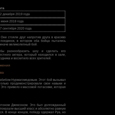
ата
2 декабря 2019 года
 июня 2018 года
7 сентября 2020 года
 Они стояли друг напротив друга в красиво
 поединок, в котором оба бойца пытались
 иначе великолепный бой.
обы разнообразить шоу и сделать его
стного актера, который находился в зале,
здника и восхитило всех зрителей.
яжения
ва
Хабибом Нурмагомедовым. Этот бой вызывал
олько продемонстрировали свои навыки и
 Это привело к массовой потасовке, которая
интоном Джексоном. Это был долгожданный
 показали высший класс и абсолютно равную
ся. В конце концов, победу одержал Руа, но