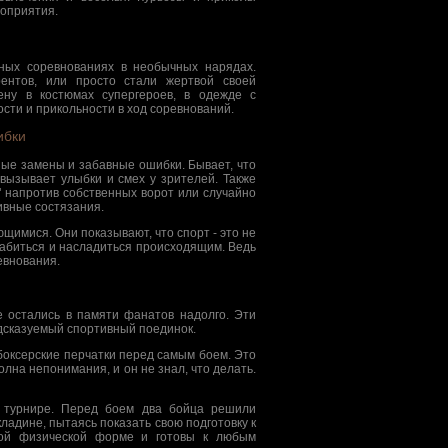
оприятия.
вных соревнованиях в необычных нарядах.
рентов, или просто стали жертвой своей
ену в костюмах супергероев, в одежде с
сти и прикольности в ход соревнований.
ибки
ые замены и забавные ошибки. Бывает, что
вызывает улыбки и смех у зрителей. Также
" напротив собственных ворот или случайно
ивные состязания.
имися. Они показывают, что спорт - это не
лабиться и насладиться происходящим. Ведь
евнования.
 остались в памяти фанатов надолго. Эти
дсказуемый спортивный поединок.
боксерские перчатки перед самым боем. Это
лна непонимания, и он не знал, что делать.
м турнире. Перед боем два бойца решили
ладине, пытаясь показать свою подготовку к
ной физической форме и готовы к любым