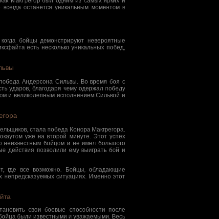
как МакГрегор был одним из самых ярких и
е всегда останется уникальным моментом в
 когда бойцы демонстрируют невероятные
иксфайта есть несколько уникальных побед,
львы
победа Андерсона Сильвы. Во время боя с
сть ударов, благодаря чему одержал победу
твом и великолепным исполнением Сильвой и
егора
ельщиков, стала победа Конора Макгрегора.
окаутом уже на второй минуте. Этот успех
но неизвестным бойцом и не имел большого
ые действия позволили ему выиграть бой и
т, где все возможно. Бойцы, обладающие
х непредсказуемых ситуациях. Именно этот
йта
становить свои боевые способности после
а бойца были известными и уважаемыми. Весь