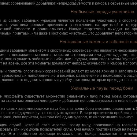
ивных соревнований добавляют непредсказуемости и юмора в серьезные мер
Необычные наряды участников
 из самых забавных курьезов является появление участников в спорти
жно, участники решили произвести впечатление на зрителей и конку
венной смелости и оригинальности. Иногда спортсмены выходят на ар
чными принтами, или даже в костюмах животных. Это добавляет неповторимо
Неожиданные замены и забавные ош
дним забавным моментом в спортивных соревнованиях являются неожиданн
смены неожиданно меняются местами с тренерами или даже судьями, что 
ко можно увидеть забавные ошибки или неудачи, когда спортсмены "пуляют
т на арене. Все эти моменты добавляют непредсказуемости и юмора в спорт
зы и приколы спортивных соревнований делают их более яркими и запоминающ
о серьезность и напряжение, но и веселье, развлечение и возможность расс
 главное - это подарить радость и улыбку зрителям, которые приходят на сор
Уникальные паузы перед боем
е миксфайта существует множество знаменитых пауз перед боем, которые
ты стали настоящими легендами и добавили непредсказуемость в иначе пре
 из самых запоминающихся пауз была та, когда боец внезапно решил снять 
ло шок и недоумение у всех присутствующих. В лице противника пробежала во
е боец, сняв перчатки, выиграл бой одним ударом, взяв противника в нокаут.
дин случай, который стал известен всему миру, произошел на главно
изовать эпичную дуэль показателей силы. Они начали подтягиваться на перек
нку. Это необычное зрелище показало, что бойцы находятся в отлич