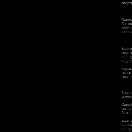
спорт
Одним
Возмо
собст
необы
Еще о
спорт
неред
падаю
Курье
тольк
самое
В мир
момен
Одной
вызва
В итог
Еще о
орган
поеди