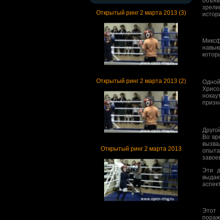
объяв
зрели
Открытый ринг 2 марта 2013 (3)
истор
Миксф
навык
котор
Открытый ринг 2 марта 2013 (2)
Одной
Хрисо
нокау
призн
Друго
Во вр
вызва
Открытый ринг 2 марта 2013
опыта
завое
Эти д
выдаю
аспек
Этот 
пораж