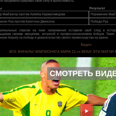
он продемонстрировал свою силу и выносливость.
ы
Результат
р МакГрегор против Хабиба Нурмагомедова
Поражение МакГ
исио Руа против Куинтона Джексона
Победа Руа
ипиальные схватки на пике напряжения оставили свой след в истор
ьщикам своими эмоциями, интригой и профессионализмом бойцов. Такие
нную борьбу за победу и доказательство своего превосходства на арене.
Видео:
ВСЕ ФИНАЛЫ ЧЕМПИОНАТА МИРА 21-го ВЕКА! ЭТИ МАТЧИ
СМОТРЕТЬ ВИД