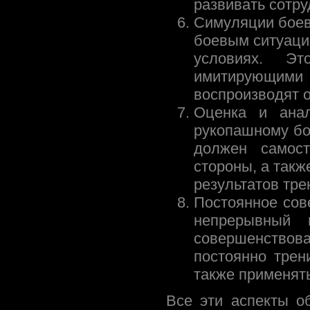
развивать сотру
Симуляции боев
боевым ситуаци
условиях. Э
имитирующими у
воспроизводят 
Оценка и ана
рукопашному бо
должен самос
стороны, а такж
результатов тре
Постоянное сов
непрерывный 
совершенствов
постоянно трен
также применять
Все эти аспекты о