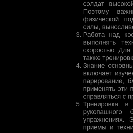
солдат высоко
Поэтому важн
физической по
силы, выносливо
Работа над ко
выполнять тех
скоростью. Для 
также тренировк
Знание основн
включает изуче
парирование, б
применять эти 
справляться с п
Тренировка в
рукопашного 
упражнениях. 
приемы и техни