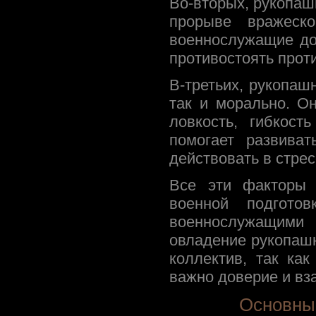
Во-вторых, рукопа
прорыве вражеск
военнослужащие до
противостоять прот
В-третьих, рукопаш
так и морально. О
ловкость, гибкост
помогает развиват
действовать в стре
Все эти факторы 
военной подгото
военнослужащими
овладение рукопашн
коллектив, так ка
важно доверие и в
Основные