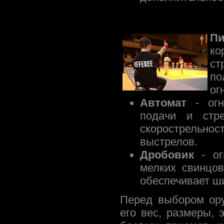
Пи
ко
ст
по
ог
Автомат
- огн
подачи и стр
скорострельно
выстрелов.
Дробовик
- ог
мелких свинцо
обеспечивает ши
Перед выбором ору
его вес, размеры, 