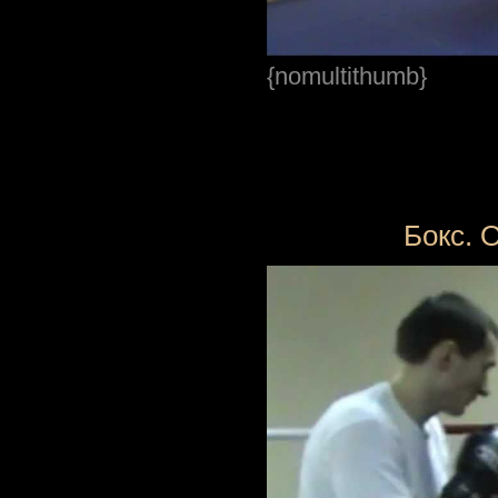
{nomultithumb}
Бокс. 