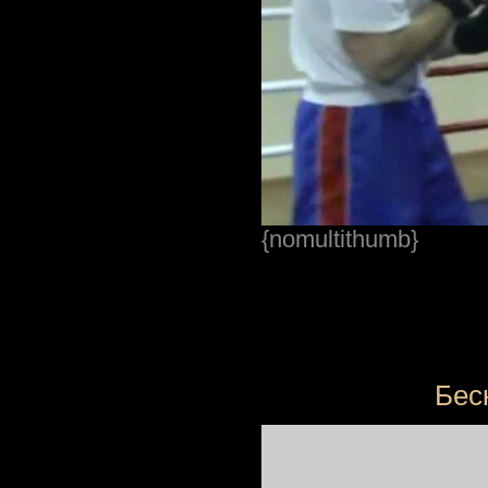
{nomultithumb}
Бес