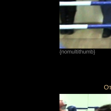
{nomultithumb}
От