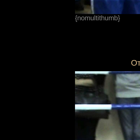
{nomultithumb}
От