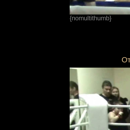
{nomultithumb}
От